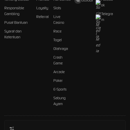
GGJUDI
ok
Responsible
Loyalty
Slots
Gambling
Telegra
Referral
Live
m
Pusat Bantuan
Casino
Syarat dan
Race
Ketentuan
Togel
Olahraga
Crash
Game
Arcade
Poker
E-Sports
Sabung
Ayam