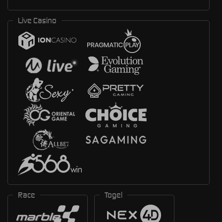
Live Casino
Race
Togel