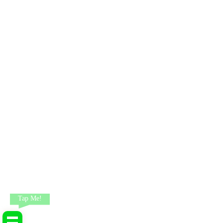
Tap Me!