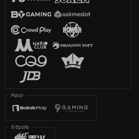
Poker
E-Sports