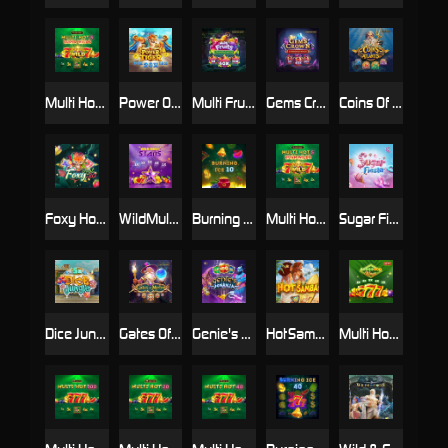
Multi Hot 5 Super Wilds
Power Of Tiger
Multi Fruits Charging Wilds
Gems Crown Charging Wilds
Coins Of Atlantis
Foxy Hot 20
WildMultiStar
Burning Ice 10
Multi Hot 5 Burn Wilds
Sugar Fiesta
Dice Jungle
Gates Of Merlyn
Genie's Bonanza
HotSamba
Multi Hot Ways