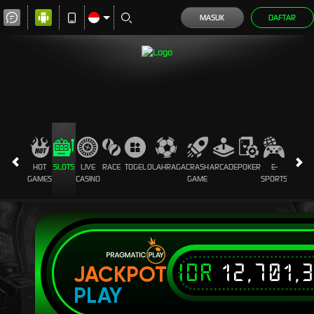
MASUK
DAFTAR
HOT
SLOTS
LIVE
RACE
TOGEL
OLAHRAGA
CRASH
ARCADE
POKER
E-
SABUN
GAMES
CASINO
GAME
SPORTS
AYAM
IDR
12,701,
JACKPOT
PLAY