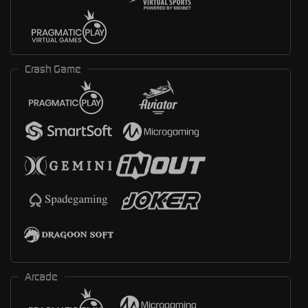
Crash Game
Arcade