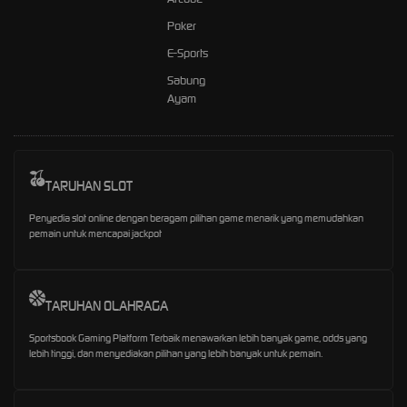
Poker
E-Sports
Sabung
Ayam
TARUHAN SLOT
Penyedia slot online dengan beragam pilihan game menarik yang memudahkan
pemain untuk mencapai jackpot
TARUHAN OLAHRAGA
Sportsbook Gaming Platform Terbaik menawarkan lebih banyak game, odds yang
lebih tinggi, dan menyediakan pilihan yang lebih banyak untuk pemain.