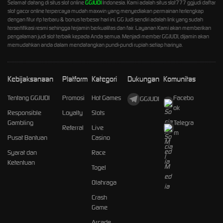
Selamat datang di situs slot online
GGJUDI
Indonesia. Kami adalah situs slot777 ggjudi daftar
slot gacor online terpercaya mudah maxwin yang menyediakan permainan terlengkap
dengan fitur rtp terbaru & bonus terbesar hari ini. GG Judi sendiri adalah link yang sudah
tersertifikasi resmi sehingga terjamin berkualitas dan fair. Layanan Kami akan memberikan
pengalaman judi slot terbaik kepada Anda semua. Menjadi member GGJUDI, dijamin akan
memudahkan anda dalam mendatangkan pundi-pundi rupiah setiap harinya.
Kebijaksanaan
Platform
Kategori
Dukungan
Komunitas
Tentang GGJUDI
Promosi
Hot Games
Facebo
GGJUDI
ok
Responsible
Loyalty
Slots
Gambling
Telegra
Referral
Live
m
Pusat Bantuan
Casino
Syarat dan
Race
Ketentuan
Togel
Olahraga
Crash
Game
Arcade