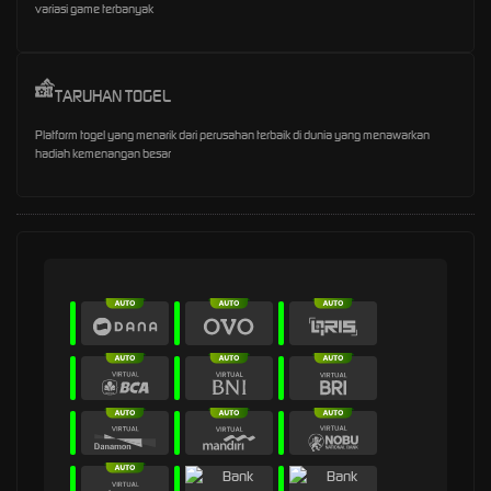
variasi game terbanyak
TARUHAN TOGEL
Platform togel yang menarik dari perusahan terbaik di dunia yang menawarkan
hadiah kemenangan besar