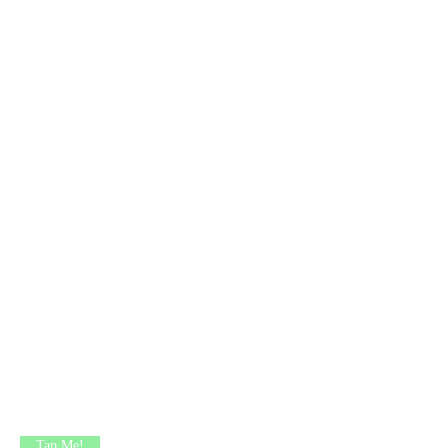
Tap Me!