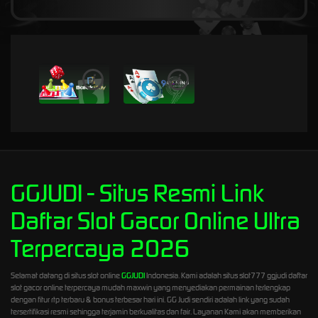
i
i
GGJUDI - Situs Resmi Link
Daftar Slot Gacor Online Ultra
Terpercaya 2026
Selamat datang di situs slot online
GGJUDI
Indonesia. Kami adalah situs slot777 ggjudi daftar
slot gacor online terpercaya mudah maxwin yang menyediakan permainan terlengkap
dengan fitur rtp terbaru & bonus terbesar hari ini. GG Judi sendiri adalah link yang sudah
tersertifikasi resmi sehingga terjamin berkualitas dan fair. Layanan Kami akan memberikan