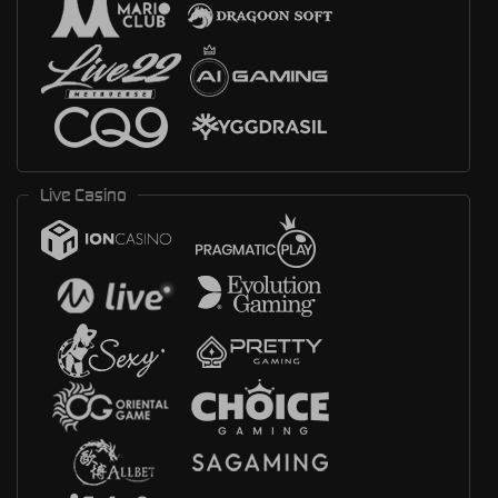
Live Casino