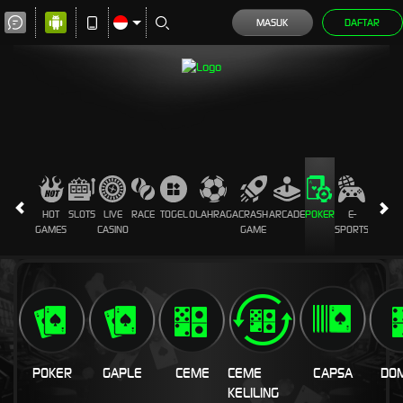
MASUK
DAFTAR
HOT
SLOTS
LIVE
RACE
TOGEL
OLAHRAGA
CRASH
ARCADE
POKER
E-
SABUN
GAMES
CASINO
GAME
SPORTS
AYAM
POKER
GAPLE
CEME
CEME
CAPSA
DOM
KELILING