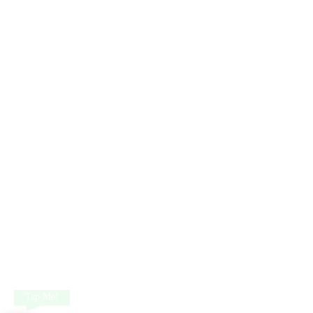
Tap Me!