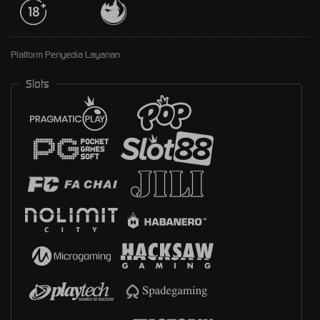
Platform Penyedia Layanan
Slots