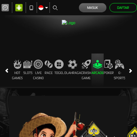
MASUK
DAFTAR
HOT
SLOTS
LIVE
RACE
TOGEL
OLAHRAGA
CRASH
ARCADE
POKER
E-
SABUN
GAMES
CASINO
GAME
SPORTS
AYAM