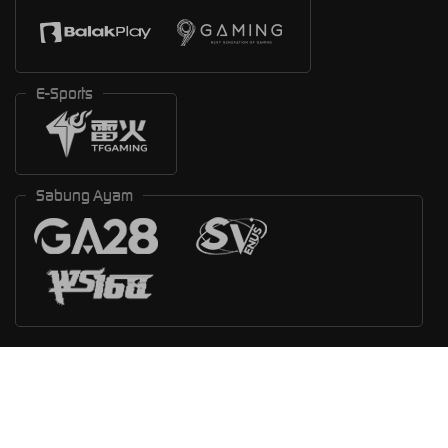
E-Sports
Sabung Ayam