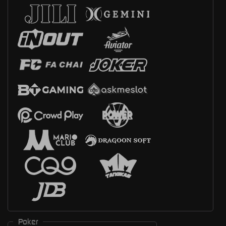
Poker