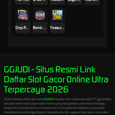
Drop Racing
Bomb Defusal
Treasure Land
GGJUDI - Situs Resmi Link
Daftar Slot Gacor Online Ultra
Terpercaya 2026
Selamat datang di situs slot online
GGJUDI
Indonesia. Kami adalah situs slot777 ggjudi daftar
slot gacor online terpercaya mudah maxwin yang menyediakan permainan terlengkap
dengan fitur rtp terbaru & bonus terbesar hari ini. GG Judi sendiri adalah link yang sudah
tersertifikasi resmi sehingga terjamin berkualitas dan fair. Layanan Kami akan memberikan