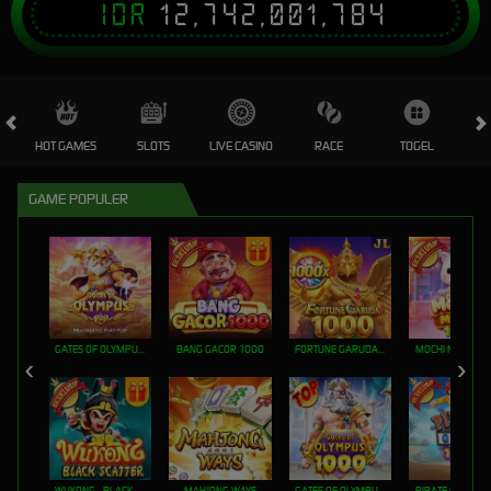
IDR
12,742,001,784
HOT GAMES
SLOTS
LIVE CASINO
RACE
TOGEL
OL
GAME POPULER
GATES OF OLYMPUS POP
BANG GACOR 1000
FORTUNE GARUDA 1000
MOCHI MANIA 1
WUKONG - BLACK SCATTER
MAHJONG WAYS
GATES OF OLYMPUS 1000
PIRATE QUEST 1